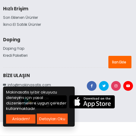
Hızlı Erişim
Son Eklenen Ürünler
İkinci El Satılık Ürünler
Doping
Doping Yap
Kredi Paketleri
İlan Ekle
BİZE ULAŞIN
info@makinasatis.com
Makinasatis iyi bir okuyucu
deneyimi için yasal
düzenlemelere uygun çerezler
kullanmaktadır.
Anladım!
Detayları Oku