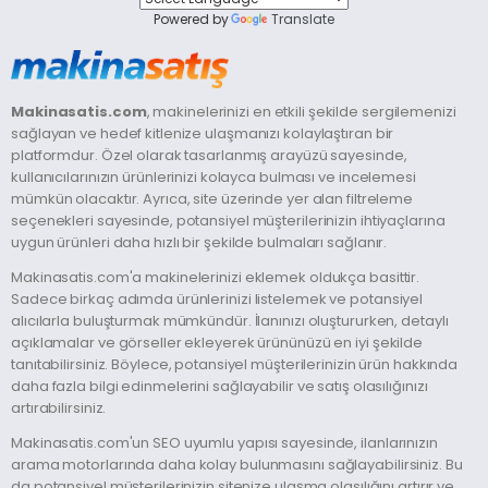
Powered by
Translate
Makinasatis.com
, makinelerinizi en etkili şekilde sergilemenizi
sağlayan ve hedef kitlenize ulaşmanızı kolaylaştıran bir
platformdur. Özel olarak tasarlanmış arayüzü sayesinde,
kullanıcılarınızın ürünlerinizi kolayca bulması ve incelemesi
mümkün olacaktır. Ayrıca, site üzerinde yer alan filtreleme
seçenekleri sayesinde, potansiyel müşterilerinizin ihtiyaçlarına
uygun ürünleri daha hızlı bir şekilde bulmaları sağlanır.
Makinasatis.com'a makinelerinizi eklemek oldukça basittir.
Sadece birkaç adımda ürünlerinizi listelemek ve potansiyel
alıcılarla buluşturmak mümkündür. İlanınızı oluştururken, detaylı
açıklamalar ve görseller ekleyerek ürününüzü en iyi şekilde
tanıtabilirsiniz. Böylece, potansiyel müşterilerinizin ürün hakkında
daha fazla bilgi edinmelerini sağlayabilir ve satış olasılığınızı
artırabilirsiniz.
Makinasatis.com'un SEO uyumlu yapısı sayesinde, ilanlarınızın
arama motorlarında daha kolay bulunmasını sağlayabilirsiniz. Bu
da potansiyel müşterilerinizin sitenize ulaşma olasılığını artırır ve