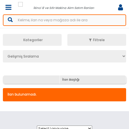
İkinci El ve Sıfır Makina Alım Satım İlanları
Kategoriler
Filtrele
İlan Başlığı
İlan bulunamadı.