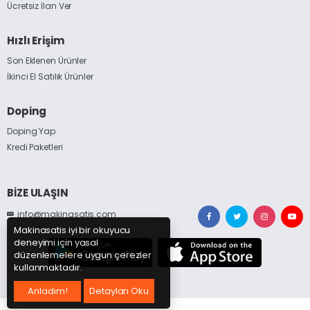
Ücretsiz İlan Ver
Hızlı Erişim
Son Eklenen Ürünler
İkinci El Satılık Ürünler
Doping
Doping Yap
Kredi Paketleri
BİZE ULAŞIN
info@makinasatis.com
Makinasatis iyi bir okuyucu
deneyimi için yasal
düzenlemelere uygun çerezler
kullanmaktadır.
Anladım!
Detayları Oku