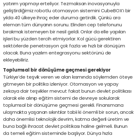
yatırım yapmayı erteliyor. Tezmaksan inovasyonuyla
geliştirdiğimiz robotlu otomasyon sistemini CubeBOX’ı bir
yılda 40 ülkeye ihraç eder duruma getirdik. Çünkü ara
eleman tüm dünyanın sorunu. Elinden cep telefonunu
bırakmak istemeyen bir nesil geldi. Onlar da elle yapılan
işleri bu yüzden tercih etmiyorlar. Kol gücü gerektiren
sektörlerde penetrasyon çok fazla ve hızlı bir dönüşüm
olacak. Buna yazılım entegrasyonu sektörünü de
ekleyebiliriz.
Toplumsal bir dönüşüme geçmesi gerekiyor
Türkiye’de teşvik veren ve alan kısmında söylemden öteye
gitmeyen bir politika izleniyor. Otomasyon ve yapay
zekaya dair teşvikler mevcut fakat bunun devlet politikası
olarak ele alınıp eğitim sistemi de devreye sokularak
toplumsal bir dönüşüme geçmesi gerekli. Finansmana
ulaşmakta yaşanan sıkıntılar tabii ki önemli bir sorun, ancak
daha önemlisi teknolojik devrim, katma değerli üretim ve
buna bağlı ihracat devlet politikası haline gelmeli. Bunun
da temeli eğitim sisteminde başlıyor. Dünya hızla