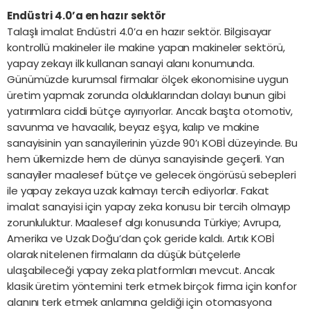
Endüstri 4.0’a en hazır sektör
Talaşlı imalat Endüstri 4.0’a en hazır sektör. Bilgisayar
kontrollü makineler ile makine yapan makineler sektörü,
yapay zekayı ilk kullanan sanayi alanı konumunda.
Günümüzde kurumsal firmalar ölçek ekonomisine uygun
üretim yapmak zorunda olduklarından dolayı bunun gibi
yatırımlara ciddi bütçe ayırıyorlar. Ancak başta otomotiv,
savunma ve havacılık, beyaz eşya, kalıp ve makine
sanayisinin yan sanayilerinin yüzde 90’ı KOBİ düzeyinde. Bu
hem ülkemizde hem de dünya sanayisinde geçerli. Yan
sanayiler maalesef bütçe ve gelecek öngörüsü sebepleri
ile yapay zekaya uzak kalmayı tercih ediyorlar. Fakat
imalat sanayisi için yapay zeka konusu bir tercih olmayıp
zorunluluktur. Maalesef algı konusunda Türkiye; Avrupa,
Amerika ve Uzak Doğu’dan çok geride kaldı. Artık KOBİ
olarak nitelenen firmaların da düşük bütçelerle
ulaşabileceği yapay zeka platformları mevcut. Ancak
klasik üretim yöntemini terk etmek birçok firma için konfor
alanını terk etmek anlamına geldiği için otomasyona